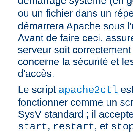
démarrage système (en g
ou un fichier dans un rép
démarrera Apache sous l'ut
Avant de faire ceci, assu
serveur soit correctement
concerne la sécurité et les
d'accès.
Le script
est
apache2ctl
fonctionner comme un scrip
SysV standard ; il accept
,
, et
start
restart
sto