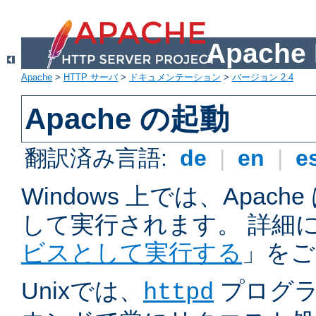
Apach
Apache
>
HTTP サーバ
>
ドキュメンテーション
>
バージョン 2.4
Apache の起動
翻訳済み言語:
de
|
en
|
e
Windows 上では、Apac
して実行されます。 詳細
ビスとして実行する
」をご
Unixでは、
プログラ
httpd