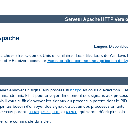
Serveur Apache HTTP Versio
 Apache
Langues Disponible
che sur les systèmes Unix et similaires. Les utilisateurs de Windows
9x et ME doivent consulter
Exécuter httpd comme une application de ty
devez envoyer un signal aux processus
en cours d'exécution. Le
httpd
 commande unix
pour envoyer directement des signaux aux proces
kill
 il vous suffit d'envoyer les signaux au processus parent, dont le PID e
z jamais besoin d'envoyer des signaux à aucun des processus enfants,
ocessus parent :
,
,
, et
, qui seront décrit plus loin.
TERM
USR1
HUP
WINCH
rer une commande du style :