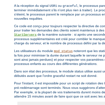
A la réception du signal
ou
, le processus pa
USR1
graceful
terminer immédiatement s'ils n'ont plus rien à traiter). Le pro
s'éteint, le processus parent le remplace par un processus e
nouvelles requêtes.
Ce code est conçu pour toujours respecter la directive de c
pour traiter les demandes des clients soient maintenus à des 
de la manière suivante : si après une secon
StartServers
processus supplémentaires est créé pour combler le manque. A
charge du serveur, et le nombre de processus défini par la di
Les utilisateurs du module
noteront que les stat
mod_status
la fois pour minimiser la durée durant laquelle le serveur ne p
sont ainsi jamais perdues) et pour respecter vos paramètres d
processus enfants au cours des différentes générations.
Dans son état des processus, le module status utilise aussi 
débutés avant que l'ordre graceful restart ne soit donné.
Pour l'instant, il est impossible pour un script de rotation des 
pré-redémarrage sont terminés. Nous vous suggérons d'attend
Par exemple, si la plupart de vos traitements durent moins de
attendre 15 minutes avant de faire quoi que ce soit avec les 