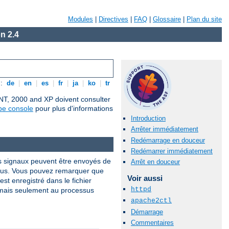
Modules
|
Directives
|
FAQ
|
Glossaire
|
Plan du site
n 2.4
s:
de
|
en
|
es
|
fr
|
ja
|
ko
|
tr
 NT, 2000 and XP doivent consulter
pe console
pour plus d'informations
Introduction
Arrêter immédiatement
Redémarrage en douceur
Redémarrer immédiatement
s signaux peuvent être envoyés de
Arrêt en douceur
sus. Vous pouvez remarquer que
Voir aussi
st enregistré dans le fichier
httpd
 mais seulement au processus
apache2ctl
Démarrage
Commentaires