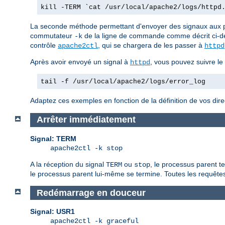
kill -TERM `cat /usr/local/apache2/logs/httpd
La seconde méthode permettant d'envoyer des signaux aux
commutateur
de la ligne de commande comme décrit ci-d
-k
contrôle
, qui se chargera de les passer à
apache2ctl
httpd
Après avoir envoyé un signal à
, vous pouvez suivre le
httpd
tail -f /usr/local/apache2/logs/error_log
Adaptez ces exemples en fonction de la définition de vos dir
Arrêter immédiatement
Signal: TERM
apache2ctl -k stop
A la réception du signal
ou
, le processus parent t
TERM
stop
le processus parent lui-même se termine. Toutes les requêtes 
Redémarrage en douceur
Signal: USR1
apache2ctl -k graceful