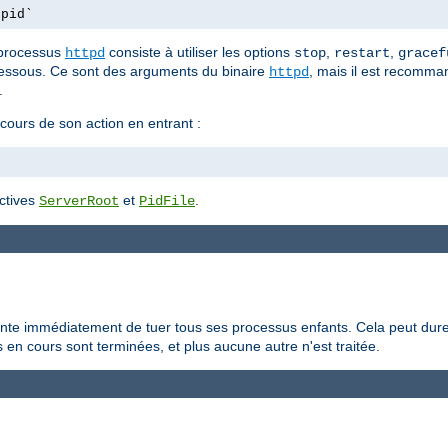
.pid`
 processus
consiste à utiliser les options
,
,
httpd
stop
restart
gracef
essous. Ce sont des arguments du binaire
, mais il est recomman
httpd
.
 cours de son action en entrant :
ectives
et
.
ServerRoot
PidFile
ente immédiatement de tuer tous ses processus enfants. Cela peut dure
en cours sont terminées, et plus aucune autre n'est traitée.