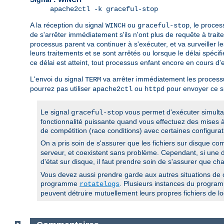
apache2ctl -k graceful-stop
A la réception du signal
ou
, le proce
WINCH
graceful-stop
de s'arrêter immédiatement s'ils n'ont plus de requête à trait
processus parent va continuer à s'exécuter, et va surveiller 
leurs traitements et se sont arrêtés ou lorsque le délai spécifi
ce délai est atteint, tout processus enfant encore en cours d
L'envoi du signal
va arrêter immédiatement les processu
TERM
pourrez pas utiliser
ou
pour envoyer ce si
apache2ctl
httpd
Le signal
vous permet d'exécuter simult
graceful-stop
fonctionnalité puissante quand vous effectuez des mises à
de compétition (race conditions) avec certaines configurat
On a pris soin de s'assurer que les fichiers sur disque com
serveur, et coexistent sans problème. Cependant, si une di
d'état sur disque, il faut prendre soin de s'assurer que c
Vous devez aussi prendre garde aux autres situations de c
programme
. Plusieurs instances du progr
rotatelogs
peuvent détruire mutuellement leurs propres fichiers de lo