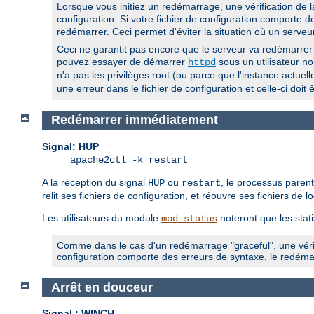
Lorsque vous initiez un redémarrage, une vérification de la
configuration. Si votre fichier de configuration comporte
redémarrer. Ceci permet d'éviter la situation où un serveu
Ceci ne garantit pas encore que le serveur va redémarrer 
pouvez essayer de démarrer
sous un utilisateur non
httpd
n'a pas les privilèges root (ou parce que l'instance actuel
une erreur dans le fichier de configuration et celle-ci doi
Redémarrer immédiatement
Signal: HUP
apache2ctl -k restart
A la réception du signal
ou
, le processus paren
HUP
restart
relit ses fichiers de configuration, et réouvre ses fichiers de
Les utilisateurs du module
noteront que les stat
mod_status
Comme dans le cas d'un redémarrage "graceful", une vérifi
configuration comporte des erreurs de syntaxe, le redém
Arrêt en douceur
Signal : WINCH