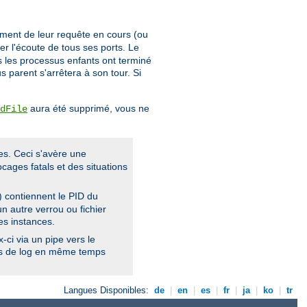
ement de leur requête en cours (ou
er l'écoute de tous ses ports. Le
us les processus enfants ont terminé
s parent s'arrêtera à son tour. Si
aura été supprimé, vous ne
dFile
es. Ceci s'avère une
cages fatals et des situations
) contiennent le PID du
n autre verrou ou fichier
es instances.
ci via un pipe vers le
ers de log en même temps
Langues Disponibles:
de
|
en
|
es
|
fr
|
ja
|
ko
|
tr