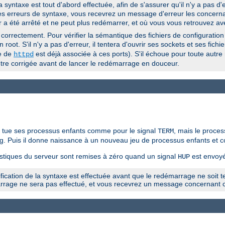
 syntaxe est tout d'abord effectuée, afin de s'assurer qu'il n'y a pas d'
 des erreurs de syntaxe, vous recevrez un message d'erreur les concerna
r a été arrêté et ne peut plus redémarrer, et où vous vous retrouvez av
correctement. Pour vérifier la sémantique des fichiers de configuration
 root. S'il n'y a pas d'erreur, il tentera d'ouvrir ses sockets et ses fichi
le de
est déjà associée à ces ports). S'il échoue pour toute autre 
httpd
t être corrigée avant de lancer le redémarrage en douceur.
t tue ses processus enfants comme pour le signal
, mais le proces
TERM
 log. Puis il donne naissance à un nouveau jeu de processus enfants et c
istiques du serveur sont remises à zéro quand un signal
est envoyé
HUP
cation de la syntaxe est effectuée avant que le redémarrage ne soit ten
arrage ne sera pas effectué, et vous recevrez un message concernant c