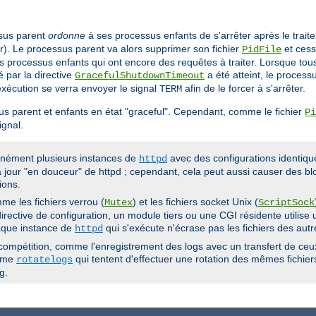
ssus parent
ordonne
à ses processus enfants de s'arrêter après le trait
er). Le processus parent va alors supprimer son fichier
et cess
PidFile
les processus enfants qui ont encore des requêtes à traiter. Lorsque to
é par la directive
a été atteint, le processu
GracefulShutdownTimeout
'exécution se verra envoyer le signal
afin de le forcer à s'arrêter.
TERM
s parent et enfants en état "graceful". Cependant, comme le fichier
Pi
gnal.
anément plusieurs instances de
avec des configurations identiqu
httpd
 jour "en douceur" de httpd ; cependant, cela peut aussi causer des blo
ions.
me les fichiers verrou (
) et les fichiers socket Unix (
Mutex
ScriptSock
rective de configuration, un module tiers ou une CGI résidente utilise u
haque instance de
qui s'exécute n'écrase pas les fichiers des autr
httpd
ompétition, comme l'enregistrement des logs avec un transfert de ceux-
amme
qui tentent d'effectuer une rotation des mêmes fichi
rotatelogs
g.