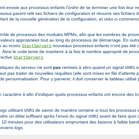
rent envoie aux processus enfants
l'ordre
de se terminer une fois leur r
cessus parent relit ses fichiers de configuration et réouvre ses fichiers
nfant de la nouvelle
génération
de la configuration, et celui-ci commenc
ontrôle de processus des modules MPMs, afin que les nombres de proce
valeurs appropriées tout au long du processus de démarrage. En outre, 
de au moins
nouveaux processus enfants n'ont pas été c
StartServers
insi le code tente de maintenir à la fois le nombre approprié de proc
rective
.
StartServers
istiques du serveur ne sont
pas
remises à zéro quand un signal
e
USR1
eut pas traiter de nouvelles requêtes (elle sont mises en file d'attente p
e personnalisation. Pour y parvenir, il doit conserver le
tableau
utilisé
un caractère
afin d'indiquer quels processus enfants ont encore des t
G
logs utilisant
de savoir de manière certaine si tous les processus e
USR1
re un délai suffisant après l'envoi du signal
avant de faire quoi 
USR1
 10 minutes pour des utilisateurs empruntant des liaisons à faible ban
anciens logs.