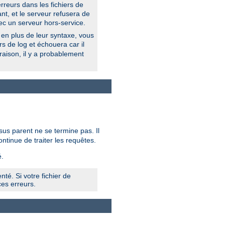
erreurs dans les fichiers de
nt, et le serveur refusera de
ec un serveur hors-service.
 en plus de leur syntaxe, vous
ers de log et échouera car il
raison, il y a probablement
sus parent ne se termine pas. Il
ontinue de traiter les requêtes.
.
té. Si votre fichier de
es erreurs.