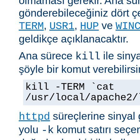
olmaması gerekir. Ana sü
gönderebileceğiniz dört çe
,
,
ve
TERM
USR1
HUP
WIN
geldikçe açıklanacaktır.
Ana sürece
ile siny
kill
şöyle bir komut verebilirsi
kill -TERM `cat
/usr/local/apache2/
süreçlerine sinyal
httpd
yolu
komut satırı seçe
-k