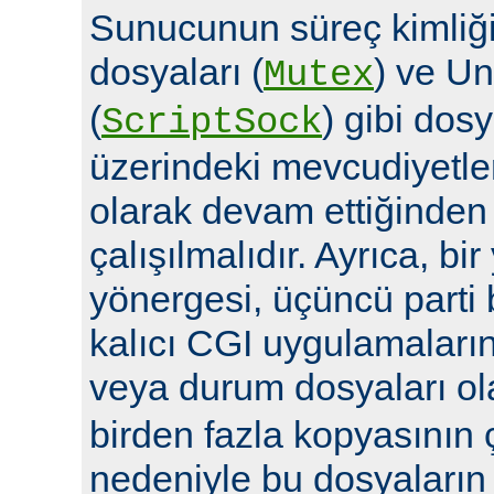
Sunucunun süreç kimliğin
dosyaları (
) ve Un
Mutex
(
) gibi dosy
ScriptSock
üzerindeki mevcudiyetle
olarak devam ettiğinde
çalışılmalıdır. Ayrıca, bi
yönergesi, üçüncü parti 
kalıcı CGI uygulamalarına 
veya durum dosyaları ola
birden fazla kopyasının 
nedeniyle bu dosyaların