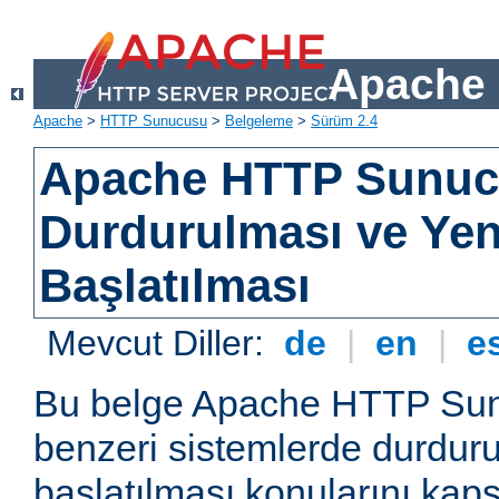
Apache 
Apache
>
HTTP Sunucusu
>
Belgeleme
>
Sürüm 2.4
Apache HTTP Sunu
Durdurulması ve Ye
Başlatılması
Mevcut Diller:
de
|
en
|
e
Bu belge Apache HTTP Su
benzeri sistemlerde durdur
başlatılması konularını kap