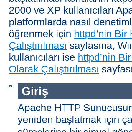
2000 ve XP kullanıcıları A
platformlarda nasıl denetiml
öğrenmek için
httpd’nin Bir
Çalıştırılması
sayfasına, W
kullanıcıları ise
httpd’nin B
Olarak Çalıştırılması
sayfası
Giriş
Apache HTTP Sunucusun
yeniden başlatmak için ç
süreçlerine bir sinyal gön