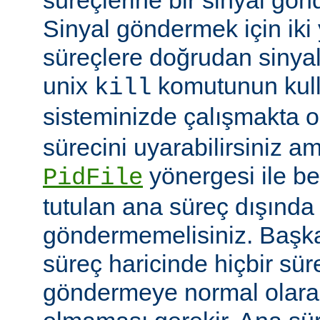
Sinyal göndermek için iki yo
süreçlere doğrudan sinya
unix
komutunun kulla
kill
sisteminizde çalışmakta o
sürecini uyarabilirsiniz a
yönergesi ile be
PidFile
tutulan ana süreç dışında 
göndermemelisiniz. Başka 
süreç haricinde hiçbir sür
göndermeye normal olarak