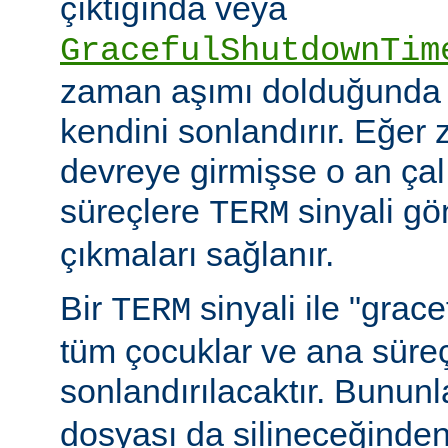
çıktığında veya
GracefulShutdownTim
zaman aşımı dolduğunda 
kendini sonlandırır. Eğer
devreye girmişse o an ça
süreçlere
sinyali g
TERM
çıkmaları sağlanır.
Bir
sinyali ile "grac
TERM
tüm çocuklar ve ana sür
sonlandırılacaktır. Bununla
dosyası da silineceğinden