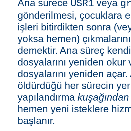
Ana sürece
veya
USR1
g
gönderilmesi, çocuklara e
işleri bitirdikten sonra (v
yoksa hemen) çıkmaların
demektir. Ana süreç kend
dosyalarını yeniden okur 
dosyalarını yeniden açar.
öldürdüğü her sürecin yer
yapılandırma
kuşağından
hemen yeni isteklere hiz
başlanır.