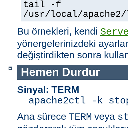
tail -f
/usr/local/apache2/
Bu örnekleri, kendi
Serv
yönergelerinizdeki ayarla
değiştirdikten sonra kullan
Hemen Durdur
Sinyal: TERM
apache2ctl -k sto
Ana sürece
veya
TERM
s