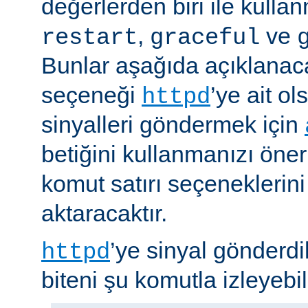
değerlerden biri ile kulla
,
ve
restart
graceful
Bunlar aşağıda açıklanaca
seçeneği
’ye ait o
httpd
sinyalleri göndermek için
betiğini kullanmanızı öner
komut satırı seçeneklerin
aktaracaktır.
’ye sinyal gönderdi
httpd
biteni şu komutla izleyebili