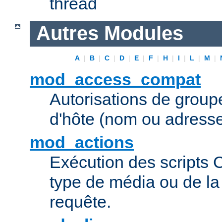
thread
Autres Modules
A
|
B
|
C
|
D
|
E
|
F
|
H
|
I
|
L
|
M
|
mod_access_compat
Autorisations de grou
d'hôte (nom ou adresse
mod_actions
Exécution des scripts 
type de média ou de l
requête.