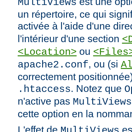
est une opti
MultiViews
un répertoire, ce qui signi
activée à l'aide d'une dir
l'intérieur d'une section
<
ou
<Location>
<Files
, ou (si
apache2.conf
A
correctement positionnée)
. Notez que
.htaccess
O
n'active pas
MultiViews
cette option en la nomman
L'effet de
est
MultiViews