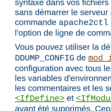
syntaxe dans vos fichiers
sans démarrer le serveur à
commande
apache2ctl
l'option de ligne de co
Vous pouvez utiliser la dé
de
DDUMP_CONFIG
mod_
configuration avec tous les
les variables d'environne
les commentaires et les s
et
<IfDefine>
<IfModu
ayant été supprimés. Cepe