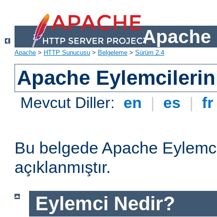
Apache 
Apache
>
HTTP Sunucusu
>
Belgeleme
>
Sürüm 2.4
Apache Eylemcilerin
Mevcut Diller:
en
|
es
|
f
Bu belgede Apache Eylemcil
açıklanmıştır.
Eylemci Nedir?