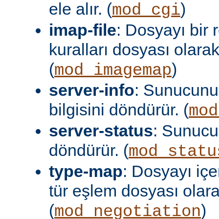
ele alır. (
)
mod_cgi
imap-file
: Dosyayı bir
kuralları dosyası olara
(
)
mod_imagemap
server-info
: Sunucunu
bilgisini döndürür. (
mod
server-status
: Sunuc
döndürür. (
mod_statu
type-map
: Dosyayı içer
tür eşlem dosyası olar
(
)
mod_negotiation