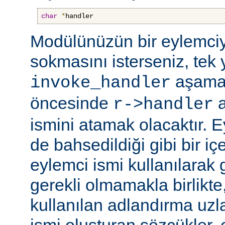
char
*
handler
Modülünüzün bir eylemciy
sokmasını isterseniz, tek 
aşama
invoke_handler
öncesinde
a
r->handler
ismini atamak olacaktır. 
de bahsedildiği gibi bir içe
eylemci ismi kullanılarak 
gerekli olmamakla birlikte,
kullanılan adlandırma uzl
ismi oluşturan sözcükler, 