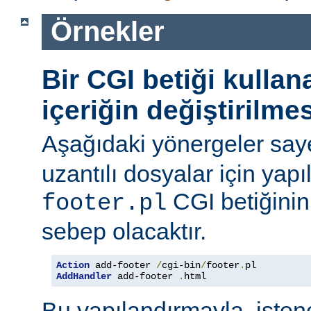
Örnekler
Bir CGI betiği kulla
içeriğin değiştirilmes
Aşağıdaki yönergeler say
uzantılı dosyalar için yapı
CGI betiğinini
footer.pl
sebep olacaktır.
Action
 add-footer 
/
cgi-bin
/
footer
.
AddHandler
 add-footer 
.
html
Bu yapılandırmayla, iste