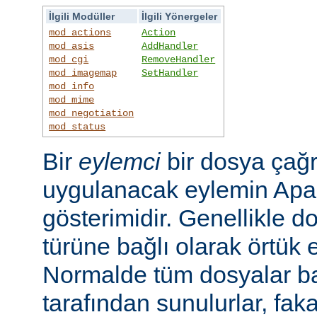
İlgili Modüller
İlgili Yönergeler
mod_actions
Action
mod_asis
AddHandler
mod_cgi
RemoveHandler
mod_imagemap
SetHandler
mod_info
mod_mime
mod_negotiation
mod_status
Bir
eylemci
bir dosya çağr
uygulanacak eylemin Apac
gösterimidir. Genellikle d
türüne bağlı olarak örtük e
Normalde tüm dosyalar b
tarafından sunulurlar, faka