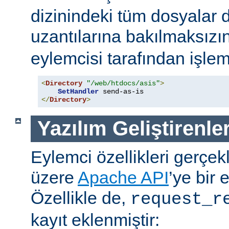
dizinindeki tüm dosyalar 
uzantılarına bakılmaksızı
eylemcisi tarafından işlem
<
Directory
"/web/htdocs/asis"
>
SetHandler
</
Directory
>
Yazılım Geliştirenler
Eylemci özellikleri gerçek
üzere
Apache API
’ye bir 
Özellikle de,
request_r
kayıt eklenmiştir: