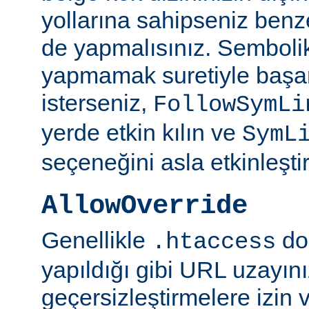
yollarına sahipseniz benze
de yapmalısınız. Semboli
yapmamak suretiyle başar
isterseniz,
FollowSymLi
yerde etkin kılın ve
SymL
seçeneğini asla etkinleşti
AllowOverride
Genellikle
do
.htaccess
yapıldığı gibi URL uzayın
geçersizleştirmelere izin