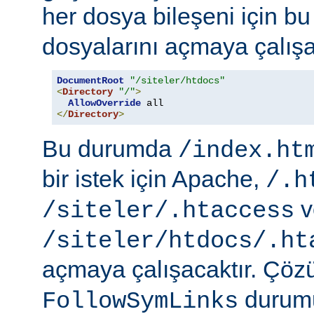
her dosya bileşeni için b
dosyalarını açmaya çalışa
DocumentRoot
"/siteler/htdocs"
<
Directory
"/"
>
AllowOverride
</
Directory
>
Bu durumda
/index.ht
bir istek için Apache,
/.h
v
/siteler/.htaccess
/siteler/htdocs/.ht
açmaya çalışacaktır. Çö
durumu
FollowSymLinks