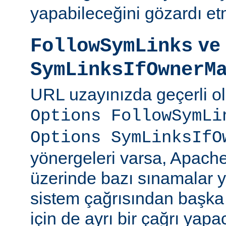
yapabileceğini gözardı et
ve
FollowSymLinks
SymLinksIfOwnerM
URL uzayınızda geçerli o
Options FollowSymLi
Options SymLinksIfO
yönergeleri varsa, Apach
üzerinde bazı sınamalar y
sistem çağrısından başka
için de ayrı bir çağrı yapac