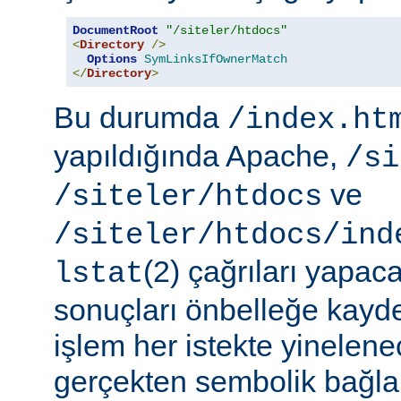
DocumentRoot
"/siteler/htdocs"
<
Directory
/>
Options
SymLinksIfOwnerMatch
</
Directory
>
Bu durumda
/index.ht
yapıldığında Apache,
/si
ve
/siteler/htdocs
/siteler/htdocs/ind
(2) çağrıları yapaca
lstat
sonuçları önbelleğe kayd
işlem her istekte yinelene
gerçekten sembolik bağlar