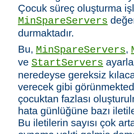
Çocuk süreç oluşturma iş
değer
MinSpareServers
durmaktadır.
Bu,
,
MinSpareServers
ve
ayarla
StartServers
neredeyse gereksiz kılaca
verecek gibi görünmekted
çocuktan fazlası oluştur
hata günlüğüne bazı ileti
Bu iletilerin sayısı çok ar