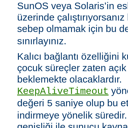
SunOS veya Solaris’in es
üzerinde çalıştırıyorsanız
sebep olmamak için bu d
sınırlayınız.
Kalıcı bağlantı özelliğini 
çocuk süreçler zaten açık 
beklemekte olacaklardır.
yöne
KeepAliveTimeout
değeri
saniye olup bu et
5
indirmeye yönelik süredir
genişliği ile sunucu kayna