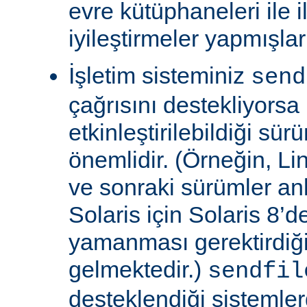
evre kütüphaneleri ile il
iyileştirmeler yapmışla
İşletim sisteminiz
send
çağrısını destekliyors
etkinleştirilebildiği sü
önemlidir. (Örneğin, Lin
ve sonraki sürümler an
Solaris için Solaris 8’
yamanması gerektirdiğ
gelmektedir.)
sendfil
desteklendiği sistemle