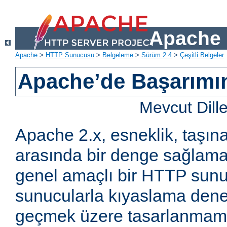
Apache 
Apache
>
HTTP Sunucusu
>
Belgeleme
>
Sürüm 2.4
>
Çeşitli Belgeler
Apache’de Başarımın 
Mevcut Dill
Apache 2.x, esneklik, taşına
arasında bir denge sağlama
genel amaçlı bir HTTP sun
sunucularla kıyaslama den
geçmek üzere tasarlanmam