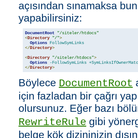
açısından sınamaksa bun
yapabilirsiniz:
DocumentRoot
"/siteler/htdocs"
<
Directory
"/"
>
Options
FollowSymLinks
</
Directory
>
<
Directory
"/siteler/htdocs"
>
Options
-FollowSymLinks
+SymLinksIfOwnerMat
</
Directory
>
Böylece
a
DocumentRoot
için fazladan bir çağrı ya
olursunuz. Eğer bazı böl
gibi yöner
RewriteRule
belge kök dizininizin dış