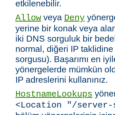
etkilenebilir.
veya
yönerge
Allow
Deny
yerine bir konak veya alan 
iki DNS sorguluk bir bedel
normal, diğeri IP taklidin
sorgusu). Başarımı en iyi
yönergelerde mümkün old
IP adreslerini kullanınız.
yöner
HostnameLookups
<Location "/server-