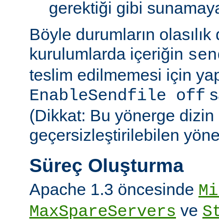
gerektiği gibi sunamayab
Böyle durumların olasılık
kurulumlarda içeriğin
sen
teslim edilmemesi için ya
sa
EnableSendfile off
(Dikkat: Bu yönerge dizin
geçersizleştirilebilen yön
Süreç Oluşturma
Apache 1.3 öncesinde
Mi
ve
MaxSpareServers
S