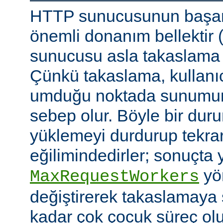
HTTP sunucusunun başarı
önemli donanım bellektir
sunucusu asla takaslama
Çünkü takaslama, kullanıc
umduğu noktada sunumu
sebep olur. Böyle bir duru
yüklemeyi durdurup tekra
eğilimindedirler; sonuçta 
yön
MaxRequestWorkers
değiştirerek takaslamaya
kadar çok çocuk süreç ol