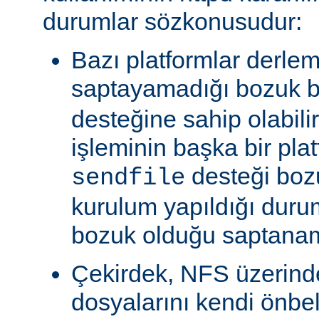
durumlar sözkonusudur:
Bazı platformlar derle
saptayamadığı bozuk b
desteğine sahip olabili
işleminin başka bir pla
desteği boz
sendfile
kurulum yapıldığı duru
bozuk olduğu saptanam
Çekirdek, NFS üzerinde
dosyalarını kendi önbe