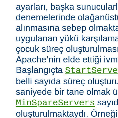
ayarları, başka sunucular
denemelerinde olağanüstü
alınmasına sebep olmaktay
uygulanan yükü karşılam
çocuk süreç oluşturulma
Apache’nin elde ettiği ivm
Başlangıçta
StartServe
belli sayıda süreç oluştur
saniyede bir tane olmak 
sayıd
MinSpareServers
oluşturulmaktaydı. Örneğ