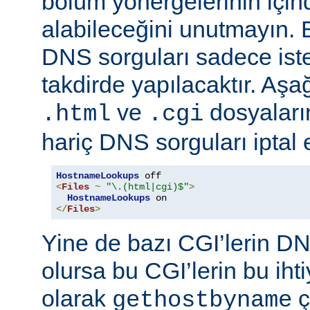
bölüm yönergelerinin için
alabileceğini unutmayın. 
DNS sorguları sadece istek
takdirde yapılacaktır. Aşa
ve
dosyaların
.html
.cgi
hariç DNS sorguları iptal 
HostnameLookups
<
Files
~
"\.(html|cgi)$"
>
HostnameLookups
</
Files
>
Yine de bazı CGI’lerin DNS
olursa bu CGI’lerin bu iht
olarak
ç
gethostbyname