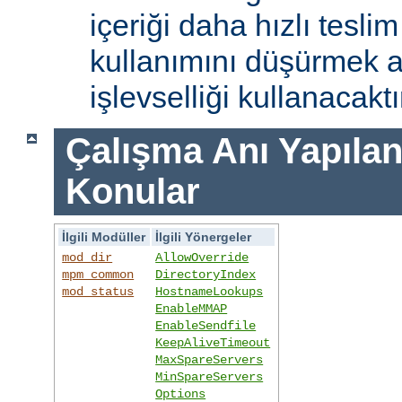
içeriği daha hızlı tesli
kullanımını düşürmek 
işlevselliği kullanacaktı
Çalışma Anı Yapıland
Konular
İlgili Modüller
İlgili Yönergeler
mod_dir
AllowOverride
mpm_common
DirectoryIndex
mod_status
HostnameLookups
EnableMMAP
EnableSendfile
KeepAliveTimeout
MaxSpareServers
MinSpareServers
Options