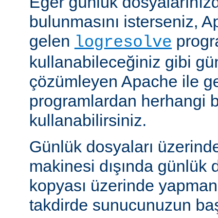
Eğer günlük dosyalarınızd
bulunmasını isterseniz, Ap
gelen
progr
logresolve
kullanabileceğiniz gibi gü
çözümleyen Apache ile g
programlardan herhangi bi
kullanabilirsiniz.
Günlük dosyaları üzerind
makinesi dışında günlük d
kopyası üzerinde yapmanız
takdirde sunucunuzun baş