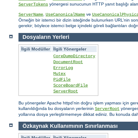
yönergesi sunucunun HTTP yanıt başlığı alanın
ServerTokens
,
ve
ServerName
UseCanonicalName
UseCanonicalPhysic
Örneğin bir istemci bir dizin isteğinde bulunurken URL’nin sonu
gerekir; böylece istemci belge içindeki göreli bağlantıları doğr
Dosyaların Yerleri
İlgili Modüller
İlgili Yönergeler
CoreDumpDirectory
DocumentRoot
ErrorLog
Mutex
PidFile
ScoreBoardFile
ServerRoot
Bu yönergeler Apache httpd’nin doğru işlem yapması için gereksi
kullanıldığında bu dosyaların yerlerinin
yönergesi
ServerRoot
yollarına dosya yerleştirmemeye dikkat ediniz. Bu konuda daha
Özkaynak Kullanımının Sınırlanması
İlgili Modüller
İlgili Yönergeler