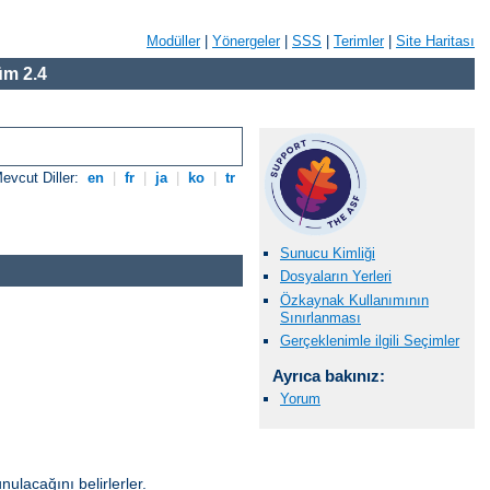
Modüller
|
Yönergeler
|
SSS
|
Terimler
|
Site Haritası
m 2.4
evcut Diller:
en
|
fr
|
ja
|
ko
|
tr
Sunucu Kimliği
Dosyaların Yerleri
Özkaynak Kullanımının
Sınırlanması
Gerçeklenimle ilgili Seçimler
Ayrıca bakınız:
Yorum
unulacağını belirlerler.