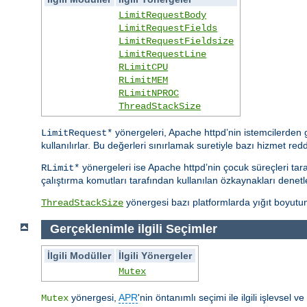
LimitRequestBody
LimitRequestFields
LimitRequestFieldsize
LimitRequestLine
RLimitCPU
RLimitMEM
RLimitNPROC
ThreadStackSize
yönergeleri, Apache httpd’nin istemcilerden ge
LimitRequest*
kullanılırlar. Bu değerleri sınırlamak suretiyle bazı hizmet reddi s
yönergeleri ise Apache httpd’nin çocuk süreçleri taraf
RLimit*
çalıştırma komutları tarafından kullanılan özkaynakları denetle
yönergesi bazı platformlarda yığıt boyutunu
ThreadStackSize
Gerçeklenimle ilgili Seçimler
İlgili Modüller
İlgili Yönergeler
Mutex
yönergesi,
APR
'nin öntanımlı seçimi ile ilgili işlevsel 
Mutex