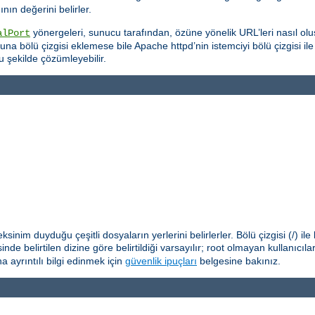
ın değerini belirler.
yönergeleri, sunucu tarafından, özüne yönelik URL’leri nasıl oluş
alPort
na bölü çizgisi eklemese bile Apache httpd’nin istemciyi bölü çizgisi il
u şekilde çözümleyebilir.
nim duyduğu çeşitli dosyaların yerlerini belirlerler. Bölü çizgisi (/) il
nde belirtilen dizine göre belirtildiği varsayılır; root olmayan kullanıcıl
 ayrıntılı bilgi edinmek için
güvenlik ipuçları
belgesine bakınız.