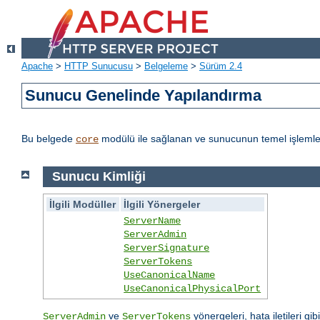
Apache
>
HTTP Sunucusu
>
Belgeleme
>
Sürüm 2.4
Sunucu Genelinde Yapılandırma
Bu belgede
modülü ile sağlanan ve sunucunun temel işlemleri
core
Sunucu Kimliği
İlgili Modüller
İlgili Yönergeler
ServerName
ServerAdmin
ServerSignature
ServerTokens
UseCanonicalName
UseCanonicalPhysicalPort
ve
yönergeleri, hata iletileri gib
ServerAdmin
ServerTokens