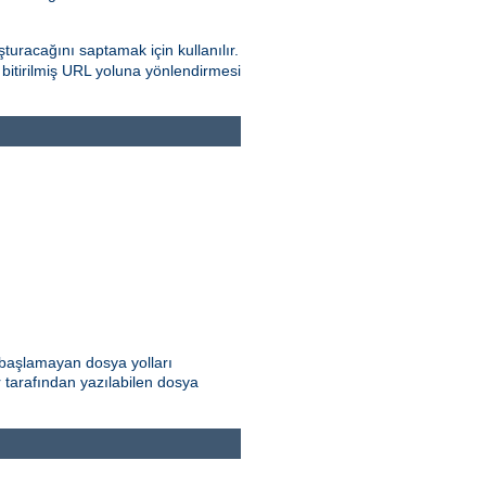
turacağını saptamak için kullanılır.
e bitirilmiş URL yoluna yönlendirmesi
e başlamayan dosya yolları
ar tarafından yazılabilen dosya