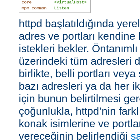
core
<VirtualHost>
mpm_common
Listen
httpd başlatıldığında yer
adres ve portları kendine
istekleri bekler. Öntanıml
üzerindeki tüm adresleri d
birlikte, belli portları ve
bazı adresleri ya da her i
için bunun belirtilmesi ger
çoğunlukla, httpd’nin farkl
konak isimlerine ve portla
vereceğinin belirlendiği
s