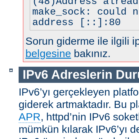
(48)Address alread
make_sock: could n
address [::]:80
Sorun giderme ile ilgili i
belgesine
bakınız.
IPv6 Adreslerin Du
IPv6’yı gerçekleyen platfo
giderek artmaktadır. Bu p
APR
, httpd’nin IPv6 soket
mümkün kılarak IPv6’yı d