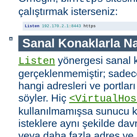
çalıştırmak isterseniz:
Listen
192.170
.
2.1
:
8443
 https
Sanal Konaklarla Na
yönergesi sanal k
Listen
gerçeklenmemiştir; sade
hangi adresleri ve portlar
söyler. Hiç
<VirtualHos
kullanılmamışsa sunucu k
isteklere aynı şekilde dav
veya daha fazla adres ve po