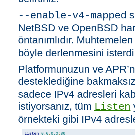
s
--enable-v4-mapped
NetBSD ve OpenBSD hariç
öntanımlıdır. Muhtemelen
böyle derlenmesini isterdi
Platformunuzun ve APR’n
desteklediğine bakmaksı
sadece IPv4 adresleri kab
istiyorsanız, tüm
Listen
örnekteki gibi IPv4 adresler
Listen
0.0
.
0.0
:
80