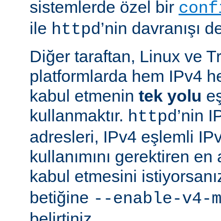
sistemlerde özel bir
conf
ile
’nin davranışı değ
httpd
Diğer taraftan, Linux ve T
platformlarda hem IPv4 h
kabul etmenin
tek yolu
eş
kullanmaktır.
’nin 
httpd
adresleri, IPv4 eşlemli IP
kullanımını gerektiren en
kabul etmesini istiyorsanı
betiğine
--enable-v4-
belirtiniz.