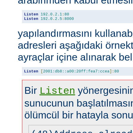
Listen
192.0
.
2.1
:
80
Listen
192.0
.
2.5
:
8000
yapılandırmasını kullanabi
adresleri aşağıdaki örnekt
ayraçlar içine alınarak beli
Listen
[
2001:db8::a00:20ff:fea7:ccea
]:
80
Bir
yönergesinin
Listen
sunucunun başlatılması
ölümcül bir hatayla sonu