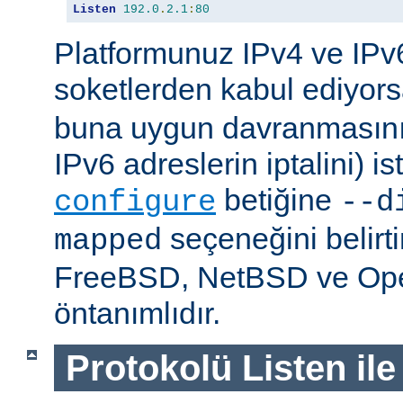
Listen
192.0
.
2.1
:
80
Platformunuz IPv4 ve IPv6
soketlerden kabul ediyor
buna uygun davranmasını 
IPv6 adreslerin iptalini) is
betiğine
configure
--d
seçeneğini belirt
mapped
FreeBSD, NetBSD ve O
öntanımlıdır.
Protokolü Listen ile