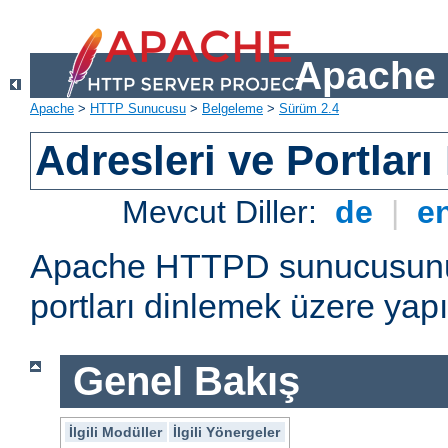
Apache 
Apache
>
HTTP Sunucusu
>
Belgeleme
>
Sürüm 2.4
Adresleri ve Portlar
Mevcut Diller:
de
|
e
Apache HTTPD sunucusunun 
portları dinlemek üzere yapı
Genel Bakış
İlgili Modüller
İlgili Yönergeler