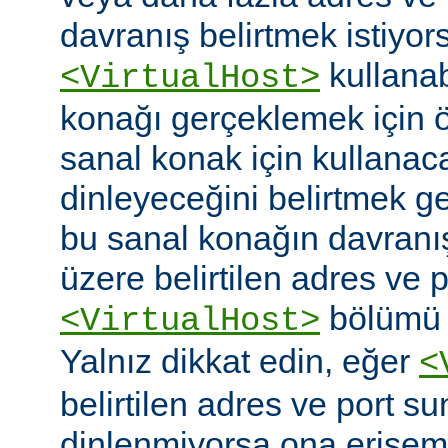
davranış belirtmek istiyor
kullanabi
<VirtualHost>
konağı gerçeklemek için
sanal konak için kullanac
dinleyeceğini belirtmek g
bu sanal konağın davranı
üzere belirtilen adres ve po
bölümü o
<VirtualHost>
Yalnız dikkat edin, eğer
<
belirtilen adres ve port s
dinlenmiyorsa ona erişem