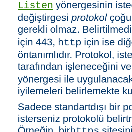
yönergesinin isteğ
Listen
değiştirgesi
protokol
çoğu
gerekli olmaz. Belirtilmed
için 443,
için ise diğ
http
öntanımlıdır. Protokol, is
tarafından işleneceğini v
yönergesi ile uygulanaca
iyilemeleri belirlemekte kul
Sadece standartdışı bir p
isterseniz protokolü belirt
Örneğin, bir
sitesin
https