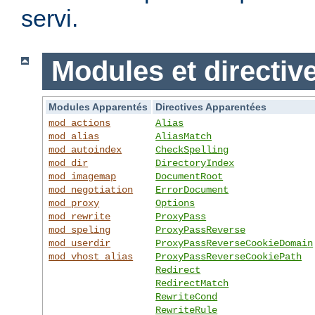
servi.
Modules et directiv
Modules Apparentés
Directives Apparentées
mod_actions
Alias
mod_alias
AliasMatch
mod_autoindex
CheckSpelling
mod_dir
DirectoryIndex
mod_imagemap
DocumentRoot
mod_negotiation
ErrorDocument
mod_proxy
Options
mod_rewrite
ProxyPass
mod_speling
ProxyPassReverse
mod_userdir
ProxyPassReverseCookieDomain
mod_vhost_alias
ProxyPassReverseCookiePath
Redirect
RedirectMatch
RewriteCond
RewriteRule