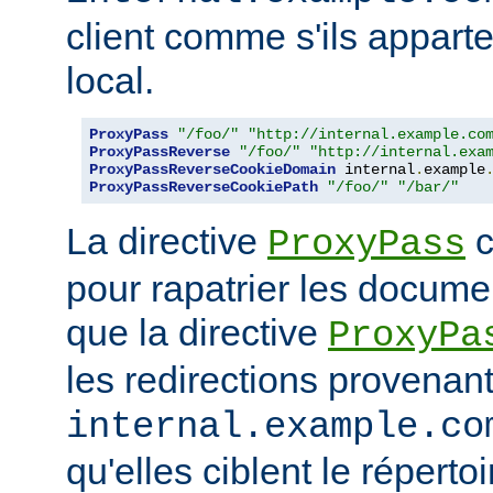
client comme s'ils appart
local.
ProxyPass
"/foo/"
"http://internal.example.co
ProxyPassReverse
"/foo/"
"http://internal.exa
ProxyPassReverseCookieDomain
 internal
.
example
ProxyPassReverseCookiePath
"/foo/"
"/bar/"
La directive
c
ProxyPass
pour rapatrier les docume
que la directive
ProxyPa
les redirections provenan
internal.example.co
qu'elles ciblent le réperto