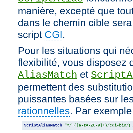
manière, excepté que tout
dans le chemin cible sera
script
CGI
.
Pour les situations qui né
flexibilité, vous disposez 
et
AliasMatch
ScriptA
permettent des substituti
puissantes basées sur le
rationnelles
. Par exemple
ScriptAliasMatch
"^/~([a-zA-Z0-9]+)/cgi-bin/(