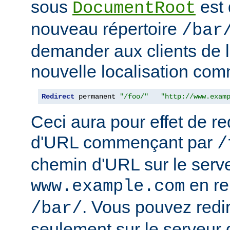
sous
est 
DocumentRoot
nouveau répertoire
/bar
demander aux clients de l
nouvelle localisation comm
Redirect
 permanent 
"/foo/"
"http://www.exam
Ceci aura pour effet de re
d'URL commençant par
/
chemin d'URL sur le serv
en r
www.example.com
. Vous pouvez redir
/bar/
seulement sur le serveur 