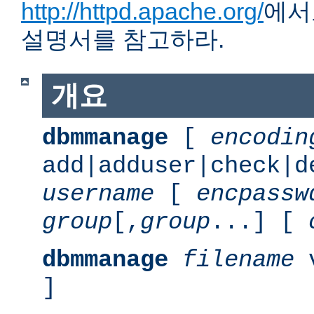
http://httpd.apache.org/
에서
설명서를 참고하라.
개요
dbmmanage
[
encodin
add|adduser|check|d
username
[
encpassw
group
[,
group
...] [
dbmmanage
filename
v
]