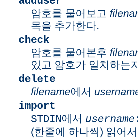
adduser
암호를 물어보고
filen
목을 추가한다.
check
암호를 물어본후
filen
있고 암호가 일치하는지
delete
filename
에서
usernam
import
에서
STDIN
username
(한줄에 하나씩) 읽어