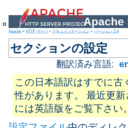
Apach
Apache
>
HTTP サーバ
>
ドキュメンテーション
>
バージョン 2.4
セクションの設定
翻訳済み言語:
e
この日本語訳はすでに古
性があります。 最近更
には英語版をご覧下さい
設定ファイル
中のディレク