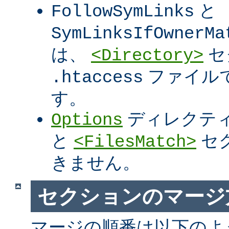
と
FollowSymLinks
SymLinksIfOwnerMa
は、
セ
<Directory>
ファイル
.htaccess
す。
ディレクテ
Options
と
セ
<FilesMatch>
きません。
セクションのマージ
マージの順番は以下のよ