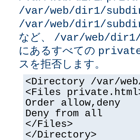
/var/web/dir1/subdi
/var/web/dir1/subdi
など、
/var/web/dir1
にあるすべての
privat
スを拒否します。
<Directory /var/web
<Files private.html
Order allow,deny
Deny from all
</Files>
</Directory>