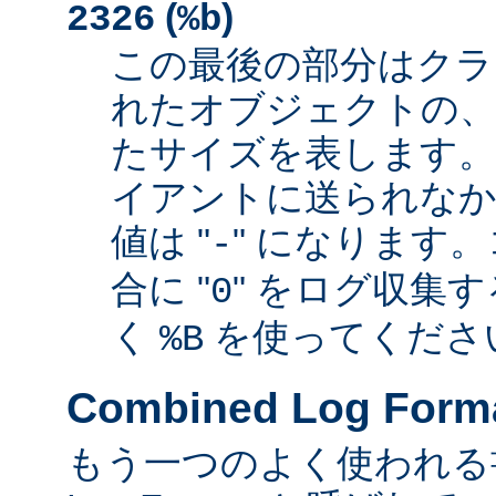
(
)
2326
%b
この最後の部分はクラ
れたオブジェクトの、
たサイズを表します
イアントに送られなか
値は "
" になります
-
合に "
" をログ収集
0
く
を使ってくださ
%B
Combined Log Form
もう一つのよく使われる書式