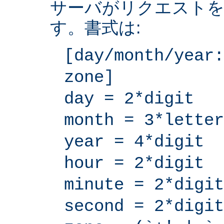
サーバがリクエストを
す。書式は:
[day/month/year:
zone]
day = 2*digit
month = 3*letter
year = 4*digit
hour = 2*digit
minute = 2*digit
second = 2*digit