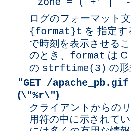
zone = (`+' | `-
ログのフォーマット
を 指定す
{format}t
で時刻を表示させるこ
のとき、
は 
format
の
の形
strftime(3)
"GET /apache_pb.gif
(
)
\"%r\"
クライアントからの
用符の中に示されてい
には多くの有用な情報