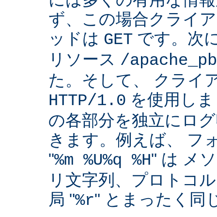
ず、この場合クライア
ッドは
です。次
GET
リソース
/apache_pb
た。そして、 クライ
を使用しま
HTTP/1.0
の各部分を独立にログ
きます。例えば、 フ
"
" は 
%m %U%q %H
リ文字列、プロトコル
局 "
" とまったく
%r