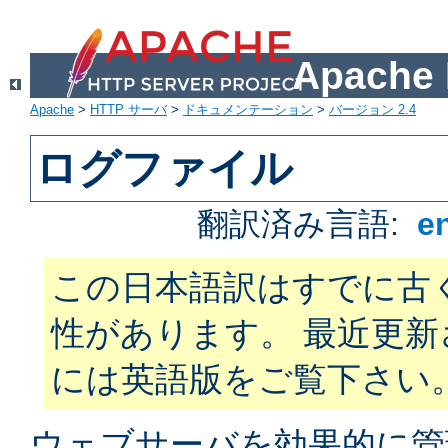
Apach
Apache
>
HTTP サーバ
>
ドキュメンテーション
>
バージョン 2.4
ログファイル
翻訳済み言語:
e
この日本語訳はすでに古
性があります。 最近更
には英語版をご覧下さい
ウェブサーバを効果的に管