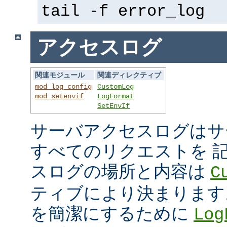
tail -f error_log
アクセスログ
関連モジュール
関連ディレクティブ
mod_log_config
CustomLog
mod_setenvif
LogFormat
SetEnvIf
サーバアクセスログはサ
すべてのリクエストを 
スログの場所と内容は
C
ティブにより決まります
を簡潔にするために
Log