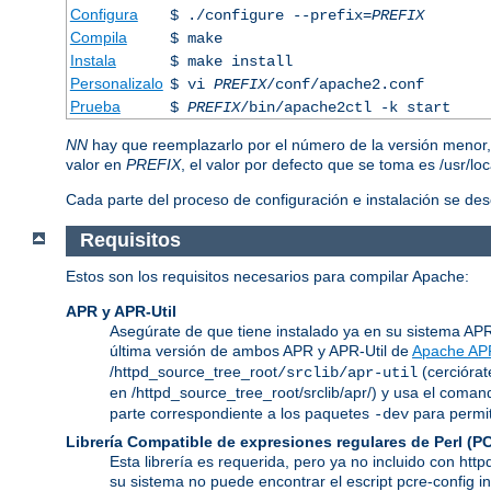
Configura
$ ./configure --prefix=
PREFIX
Compila
$ make
Instala
$ make install
Personalizalo
$ vi
PREFIX
/conf/apache2.conf
Prueba
$
PREFIX
/bin/apache2ctl -k start
NN
hay que reemplazarlo por el número de la versión menor
valor en
PREFIX
, el valor por defecto que se toma es /usr/lo
Cada parte del proceso de configuración e instalación se de
Requisitos
Estos son los requisitos necesarios para compilar Apache:
APR y APR-Util
Asegúrate de que tiene instalado ya en su sistema APR y
última versión de ambos APR y APR-Util de
Apache AP
/httpd_source_tree_root
(cerciórat
/srclib/apr-util
en /httpd_source_tree_root/srclib/apr/) y usa el coma
parte correspondiente a los paquetes
para permit
-dev
Librería Compatible de expresiones regulares de Perl (P
Esta librería es requerida, pero ya no incluido con htt
su sistema no puede encontrar el escript pcre-config i