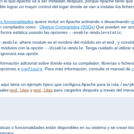
en el que Apache va a ser instalado después, porque Apache tiene que s
le lograr un mayor control del lugar donde se van a instalar los fich
 o funcionalidades
quiere incluir en Apache activando o desactivando
m
án compilados como .
Objetos Compartidos (DSOs)
Que pueden ser acti
 forma estática usando las opciones
.
--enable-
module
=static
, where
module
es el nombre del módulo sin el
y convirt
e-
module
mod_
 módulos con la opción
. Tenga cuidado al utilizar
--disable-
module
 ignorará esa opción.
formación adicional sobre donde esta su compilador, librerías o fiche
 opciones a
. Para más información, consulte el manual de
configure
c
 aquí tiene un ejemplo típico que configura Apache para la ruta
/sw/p
nales
y
para cargarlos después a través del mec
mod_ldap
mod_ldap
icas o funcionalidades están disponibles en su sistema y se crean lo
minutos.