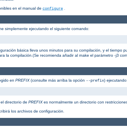
onibles en el manual de
.
configure
che simplemente ejecutando el siguiente comando:
figuración básica lleva unos minutos para su compilación, y el tiempo
ara la compilación.(Se recomienda añadir al make el parámetro -j3 c
legido en
PREFIX
(consulte más arriba la opción
) ejecutando
--prefix
 el directorio de
PREFIX
es normalmente un directorio con restricciones
ribirá los archivos de configuración.