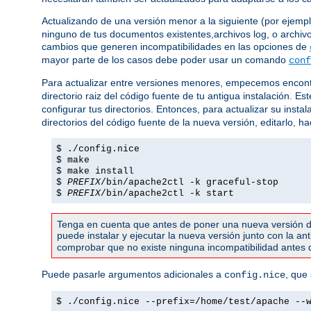
Actualizando de una versión menor a la siguiente (por ejemplo,
ninguno de tus documentos existentes,archivos log, o archivo
cambios que generen incompatibilidades en las opciones de
mayor parte de los casos debe poder usar un comando
conf
Para actualizar entre versiones menores, empecemos encont
directorio raiz del código fuente de tu antigua instalación. 
configurar tus directorios. Entonces, para actualizar su instal
directorios del código fuente de la nueva versión, editarlo, h
$ ./config.nice
$ make
$ make install
$
PREFIX
/bin/apache2ctl -k graceful-stop
$
PREFIX
/bin/apache2ctl -k start
Tenga en cuenta que antes de poner una nueva versión d
puede instalar y ejecutar la nueva versión junto con la a
comprobar que no existe ninguna incompatibilidad antes de
Puede pasarle argumentos adicionales a
, que
config.nice
$ ./config.nice --prefix=/home/test/apache --