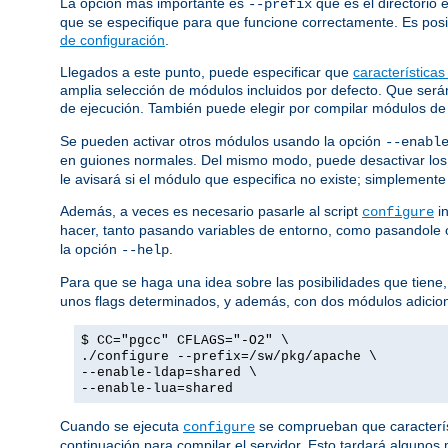
La opción más importante es
que es el directorio 
--prefix
que se especifique para que funcione correctamente. Es posib
de configuración
.
Llegados a este punto, puede especificar que
características
amplia selección de módulos incluidos por defecto. Que ser
de ejecución. También puede elegir por compilar módulos de
Se pueden activar otros módulos usando la opción
--enabl
en guiones normales. Del mismo modo, puede desactivar los
le avisará si el módulo que especifica no existe; simplemente
Además, a veces es necesario pasarle al script
in
configure
hacer, tanto pasando variables de entorno, como pasandole
la opción
.
--help
Para que se haga una idea sobre las posibilidades que tiene,
unos flags determinados, y además, con dos módulos adicio
$ CC="pgcc" CFLAGS="-O2" \
./configure --prefix=/sw/pkg/apache \
--enable-ldap=shared \
--enable-lua=shared
Cuando se ejecuta
se comprueban que característ
configure
continuación para compilar el servidor. Esto tardará algunos 