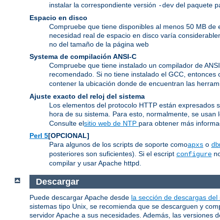
instalar la correspondiente versión
del paquete pa
-dev
Espacio en disco
Compruebe que tiene disponibles al menos 50 MB de es
necesidad real de espacio en disco varía considerable
no del tamaño de la página web
Systema de compilación ANSI-C
Compruebe que tiene instalado un compilador de ANS
recomendado. Si no tiene instalado el GCC, entonces 
contener la ubicación donde de encuentran las herram
Ajuste exacto del reloj del sistema
Los elementos del protocolo HTTP están expresados segú
hora de su sistema. Para esto, normalmente, se usan
Consulte el
sitio web de NTP
para obtener más informac
Perl 5
[OPCIONAL]
Para algunos de los scripts de soporte como
o
apxs
db
posteriores son suficientes). Si el escript
no
configure
compilar y usar Apache httpd.
Descargar
Puede descargar Apache desde
la sección de descargas del
sistemas tipo Unix, se recomienda que se descarguen y compil
servidor Apache a sus necesidades. Además, las versiones de 