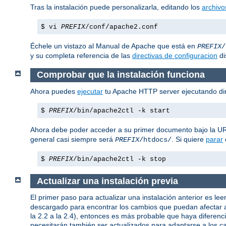
Tras la instalación puede personalizarla, editando los
archivo
$ vi
PREFIX
/conf/apache2.conf
Échele un vistazo al Manual de Apache que está en
PREFIX
/
y su completa referencia de las
directivas de configuracion
di
Comprobar que la instalación funciona
Ahora puedes
ejecutar
tu Apache HTTP server ejecutando di
$
PREFIX
/bin/apache2ctl -k start
Ahora debe poder acceder a su primer documento bajo la 
general casi siempre será
. Si quiere
parar
PREFIX
/htdocs/
$
PREFIX
/bin/apache2ctl -k stop
Actualizar una instalación previa
El primer paso para actualizar una instalación anterior es leer
descargado para encontrar los cambios que puedan afectar a 
la 2.2 a la 2.4), entonces es más probable que haya diferenc
necesitarán también ser actualizados para adaptarse a los c