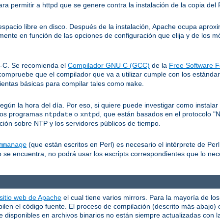
ra permitir a httpd que se genere contra la instalación de la copia de
pacio libre en disco. Después de la instalación, Apache ocupa apro
mente en función de las opciones de configuración que elija y de los 
I-C. Se recomienda el
Compilador GNU C (GCC)
de la
Free Software F
compruebe que el compilador que va a utilizar cumple con los estánd
ientas básicas para compilar tales como
.
make
n la hora del día. Por eso, si quiere puede investigar como instalar a
 los programas
o
, que están basados en el protocolo "
ntpdate
xntpd
ión sobre NTP y los servidores públicos de tiempo.
(que están escritos en Perl) es necesario el intérprete de Perl
mmanage
 se encuentra, no podrá usar los escripts correspondientes que lo nec
 sitio web de Apache
el cual tiene varios mirrors. Para la mayoría de l
en el código fuente. El proceso de compilación (descrito más abajo) es
disponibles en archivos binarios no están siempre actualizadas con la