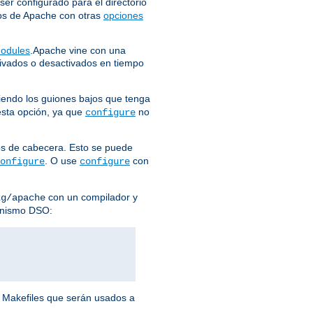
er configurado para el directorio
eros de Apache con otras
opciones
odules
.Apache vine con una
vados o desactivados en tiempo
iendo los guiones bajos que tenga
 esta opción, ya que
no
configure
ros de cabecera. Esto se puede
. O use
con
onfigure
configure
con un compilador y
kg/apache
anismo DSO:
s Makefiles que serán usados a