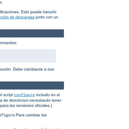
ón
ficaciones. Esto puede hacerlo
ección de descargas
junto con un
 comandos:
ribución. Debe cambiarse a ese
l script
incluido en el
configure
a de directorios necesitarán tener
ara las versiones oficiales.)
.Para cambiar las
nfigure