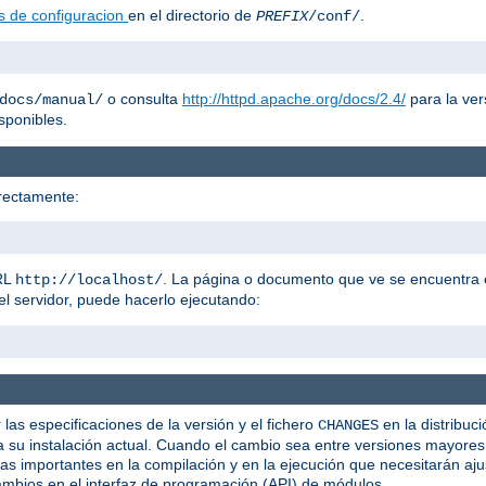
s de configuracion
en el directorio de
.
PREFIX
/conf/
o consulta
http://httpd.apache.org/docs/2.4/
para la ver
docs/manual/
sponibles.
rectamente:
URL
. La página o documento que ve se encuentra
http://localhost/
el servidor, puede hacerlo ejecutando:
 las especificaciones de la versión y el fichero
en la distribuc
CHANGES
su instalación actual. Cuando el cambio sea entre versiones mayores(
ias importantes en la compilación y en la ejecución que necesitarán a
ambios en el interfaz de programación (API) de módulos.