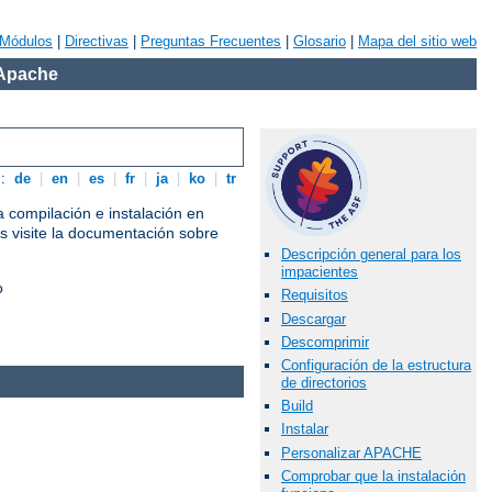
Módulos
|
Directivas
|
Preguntas Frecuentes
|
Glosario
|
Mapa del sitio web
 Apache
s:
de
|
en
|
es
|
fr
|
ja
|
ko
|
tr
a compilación e instalación en
as visite la documentación sobre
Descripción general para los
impacientes
o
Requisitos
Descargar
Descomprimir
Configuración de la estructura
de directorios
Build
Instalar
Personalizar APACHE
Comprobar que la instalación