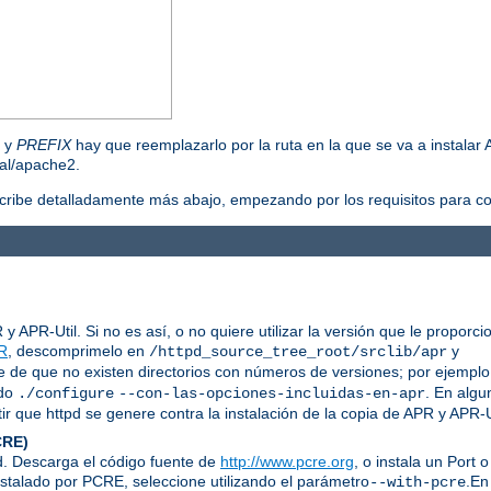
, y
PREFIX
hay que reemplazarlo por la ruta en la que se va a instalar 
cal/apache2.
scribe detalladamente más abajo, empezando por los requisitos para co
 APR-Util. Si no es así, o no quiere utilizar la versión que le proporc
R
, descomprimelo en
y
/httpd_source_tree_root/srclib/apr
e de que no existen directorios con números de versiones; por ejemplo,
ndo
. En algu
./configure
--con-las-opciones-incluidas-en-apr
ir que httpd se genere contra la instalación de la copia de APR y APR-U
CRE)
pd. Descarga el código fuente de
http://www.pcre.org
, o instala un Port 
nstalado por PCRE, seleccione utilizando el parámetro
.En
--with-pcre