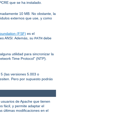
l PCRE que se ha instalado.
ximadamente 10 MB. No obstante, la
módulos externos que use, y como
oundation (FSF)
es el
ares ANSI. Además, su
debe
PATH
lguna utilidad para sincronizar la
Network Time Protocol" (NTP).
 5 (las versiones 5.003 o
esiten. Pero por supuesto podrás
os usuarios de Apache que tienen
 fácil, y permite adaptar el
s últimas modificaciones en el