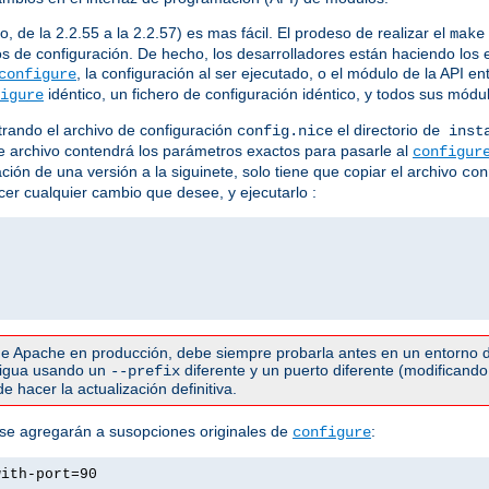
 de la 2.2.55 a la 2.2.57) es mas fácil. El prodeso de realizar el
make
s de configuración. De hecho, los desarrolladores están haciendo los 
, la configuración al ser ejecutado, o el módulo de la API e
configure
idéntico, un fichero de configuración idéntico, y todos sus mód
igure
rando el archivo de configuración
el directorio
config.nice
de inst
Este archivo contendrá los parámetros exactos para pasarle al
configur
ación de una versión a la siguinete, solo tiene que copiar el archivo
con
acer cualquier cambio que desee, y ejecutarlo :
e Apache en producción, debe siempre probarla antes en un entorno d
ntigua usando un
diferente y un puerto diferente (modificando 
--prefix
 hacer la actualización definitiva.
 se agregarán a susopciones originales de
:
configure
with-port=90