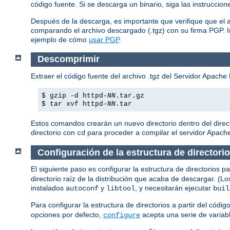
código fuente. Si se descarga un binario, siga las instruccio
Después de la descarga, es importante que verifique que el 
comparando el archivo descargado (.tgz) con su firma PGP. 
ejemplo de cómo
usar PGP
.
Descomprimir
Extraer el código fuente del archivo .tgz del Servidor Apac
$ gzip -d httpd-
NN
.tar.gz
$ tar xvf httpd-
NN
.tar
Estos comandos crearán un nuevo directorio dentro del direc
directorio con
para proceder a compilar el servidor Apach
cd
Configuración de la estructura de directori
El siguiente paso es configurar la estructura de directorios
directorio raíz de la distribución que acaba de descargar. (L
instalados
y
, y necesitarán ejecutar
autoconf
libtool
buil
Para configurar la estructura de directorios a partir del códi
opciones por defecto,
acepta una serie de variab
configure