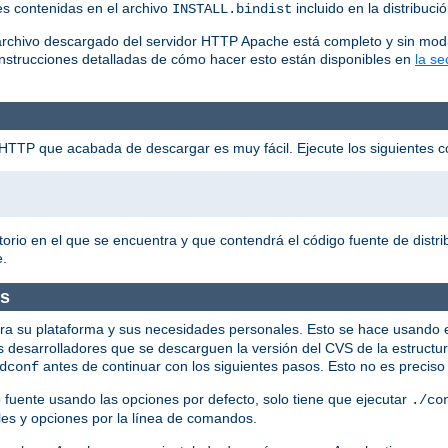
nes contenidas en el archivo
incluido en la distribuci
INSTALL.bindist
archivo descargado del servidor HTTP Apache está completo y sin modi
Instrucciones detalladas de cómo hacer esto están disponibles en
la s
he HTTP que acabada de descargar es muy fácil. Ejecute los siguientes
torio en el que se encuentra y que contendrá el código fuente de dist
e.
os
 para su plataforma y sus necesidades personales. Esto se hace usando e
os desarrolladores que se descarguen la versión del CVS de la estructur
antes de continuar con los siguientes pasos. Esto no es preciso p
dconf
go fuente usando las opciones por defecto, solo tiene que ejecutar
./co
les y opciones por la línea de comandos.