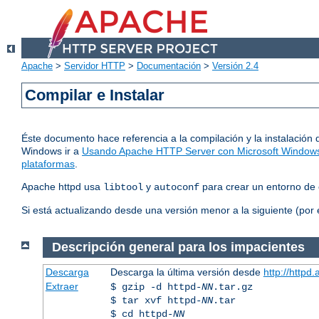
Apache
>
Servidor HTTP
>
Documentación
>
Versión 2.4
Compilar e Instalar
Éste documento hace referencia a la compilación y la instalación 
Windows ir a
Usando Apache HTTP Server con Microsoft Window
plataformas
.
Apache httpd usa
y
para crear un entorno de 
libtool
autoconf
Si está actualizando desde una versión menor a la siguiente (por 
Descripción general para los impacientes
Descarga
Descarga la última versión desde
http://httpd
Extraer
$ gzip -d httpd-
NN
.tar.gz
$ tar xvf httpd-
NN
.tar
$ cd httpd-
NN